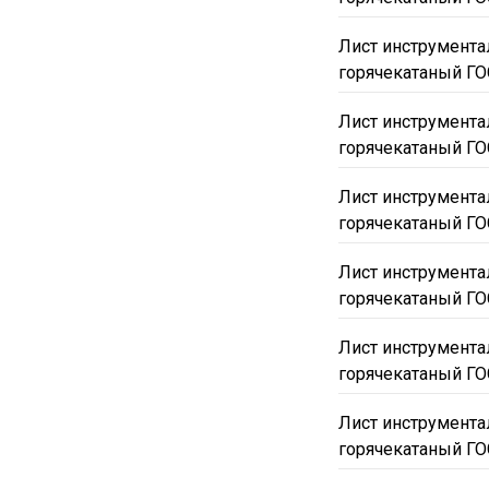
70x800-900х2800-3700
Лист инструмент
80x700-800х3010
8x
горячекатаный ГО
90x700-800х2700-3200
Лист инструмент
1250
1400
1420
горячекатаный ГО
4000
4200
4400
Лист инструмент
4.8
9ХС
У10А
горячекатаный ГО
Р9М4К8
Горячекат
Лист инструмент
горячекатаный ГО
Лист инструмент
горячекатаный ГО
Лист инструмент
горячекатаный ГО