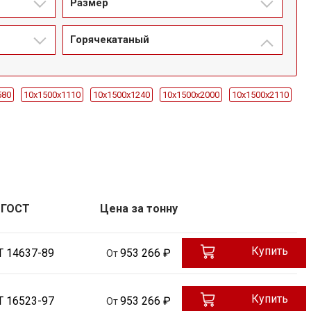
Размер
Горячекатаный
580
10x1500х1110
10x1500х1240
10x1500х2000
10x1500х2110
12x1500х270
12x1500х3690
12x1500х380
12x1500х385
0х3750
14x1500х4470
14x1500х6000
14x1500х680
0
20x1500х5300-5500
20x1500х5300-5700
20x1500х5500-5700
000
2x1000х1900
2x1000х2000
30x1500х1520
30x1500х1655
500-5000
35x1200-1300х4000-4500
35x1200-1500х300
ГОСТ
Цена за тонну
90
40x1200-1300х3500-4000
40x1200-1300х600
50x1000-1100х3500-4000
50x1000-1100х520
50x550-650х1680
Купить
Т 14637-89
953 266 ₽
От
500х845
60x1000-1100х1100
60x1000-1100х1260
90
60x550-650х3000-4000
60x650х3200
60x650х540
Купить
Т 16523-97
953 266 ₽
От
х2340
70x650х2700
70x800-900х1725
70x800-900х2000