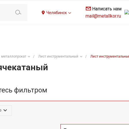
Написать нам
Челябинск
mail@metallkor.ru
 металлопрокат
/
Лист инструментальный
/
Лист инструментальны
ячекатаный
тесь фильтром
р