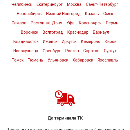
Челябинск
Екатеринбург
Москва
Санкт-Петербург
Новосибирск
Нижний Новгород
Казань
Омск
Самара
Ростов-на-Дону
Уфа
Красноярск
Пермь
Воронеж
Волгоград
Краснодар
Барнаул
Владивосток
Ижевск
Иркутск
Кемерово
Киров
Новокузнецк
Оренбург
Ростов
Саратов
Сургут
Томск
Тюмень
Ульяновск
Хабаровск
Ярославль
До терминала ТК
Доставим и отправим груз до вашего города / производства