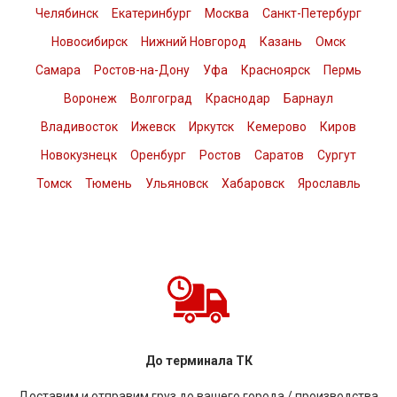
Челябинск
Екатеринбург
Москва
Санкт-Петербург
Новосибирск
Нижний Новгород
Казань
Омск
Самара
Ростов-на-Дону
Уфа
Красноярск
Пермь
Воронеж
Волгоград
Краснодар
Барнаул
Владивосток
Ижевск
Иркутск
Кемерово
Киров
Новокузнецк
Оренбург
Ростов
Саратов
Сургут
Томск
Тюмень
Ульяновск
Хабаровск
Ярославль
До терминала ТК
Доставим и отправим груз до вашего города / производства