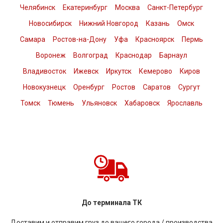
Челябинск
Екатеринбург
Москва
Санкт-Петербург
Новосибирск
Нижний Новгород
Казань
Омск
Самара
Ростов-на-Дону
Уфа
Красноярск
Пермь
Воронеж
Волгоград
Краснодар
Барнаул
Владивосток
Ижевск
Иркутск
Кемерово
Киров
Новокузнецк
Оренбург
Ростов
Саратов
Сургут
Томск
Тюмень
Ульяновск
Хабаровск
Ярославль
До терминала ТК
Доставим и отправим груз до вашего города / производства