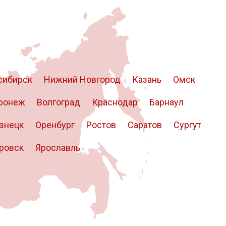
800х1360
80x700-800х2340
80x700-800х3000-3500
x1500х3995
8x1500х6000
90x700-800х1140
90x700-800х1630
100
2
14
16
20
40
90
0.5
0.8
1.2
1.5
1
2.5
2500
2600
2700
2800
2900
3000
3200
3400
3600
1.4
1.6
1.7
1.8
2.2
2.8
3.2
3.5
3.8
3.9
4.2
4.5
сибирск
Нижний Новгород
Казань
Омск
3МФС
6ХВ2С
6ХС
7Х3
8ХФ
Р6М5
Р18
Х12МФ
ронеж
Волгоград
Краснодар
Барнаул
знецк
Оренбург
Ростов
Саратов
Сургут
ровск
Ярославль