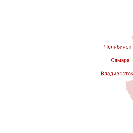
70x800-900х2800-3700
80x700-800х3010
8x
90x700-800х2700-3200
1250
1400
1420
4000
4200
4400
Челябинск
4.8
9ХС
У10А
Самара
Р9М4К8
Горячекат
Владивосто