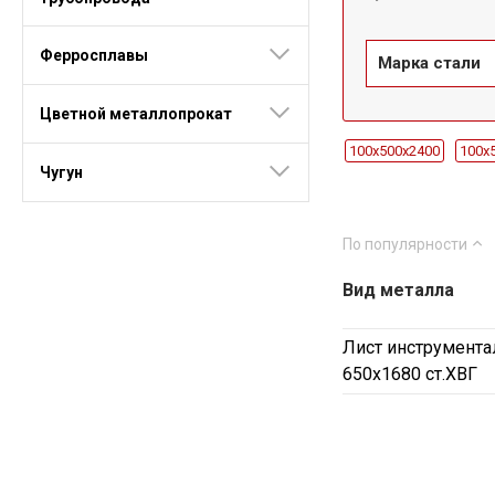
Ферросплавы
Марка стали
Цветной металлопрокат
100x500х2400
100x
Чугун
10x1500х340
10x15
12x1500х400
12x15
По популярности
16x1500х2220
16x1
Вид металла
20x1500х6000
20x1
30x1500х2230
30x1
Лист инструмента
3x1000х2000
3x950
650х1680 ст.ХВГ
45x1000-1300х2000
50x550-650х3000-4000
60x1000-1100х1270
6x1500х1000
6x150