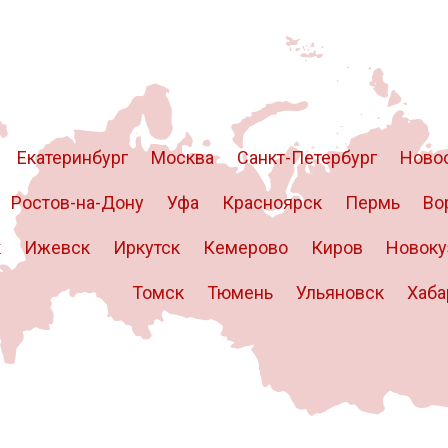
70x800-900х3200-3700
70x800-900х330
80x700-800х1170
80x700-
1500х1570
8x1500х1970
8x1500х260
8x1500х380
8x1500х3990
8
3
4
5
6
8
10
12
25
30
35
45
50
60
70
80
1500
1600
1700
1800
1900
2000
2100
2200
2300
2400
7
0.35
0.45
0.4
0.55
0.65
0.6
0.75
0.7
0.9
1.1
1.3
Екатеринбург
Москва
Санкт-Петербург
Ново
У8А
ХВГ
12Х1МФ
4Х5В2ФС
4Х5МФС
4Х5МФ1С
5ХНМ
6Х6В
Ростов-на-Дону
Уфа
Красноярск
Пермь
Во
аный
Холоднокатаный
к
Ижевск
Иркутск
Кемерово
Киров
Новоку
Томск
Тюмень
Ульяновск
Хаба