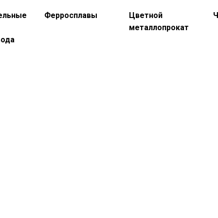
ельные
Ферросплавы
Цветной
Ч
металлопрокат
вода