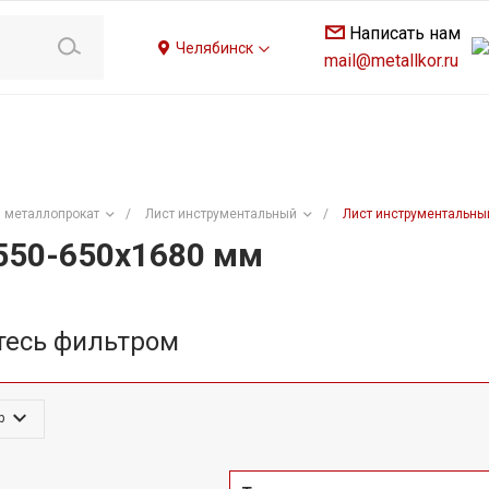
Написать нам
Челябинск
mail@metallkor.ru
 металлопрокат
/
Лист инструментальный
/
Лист инструментальны
550-650х1680 мм
тесь фильтром
р