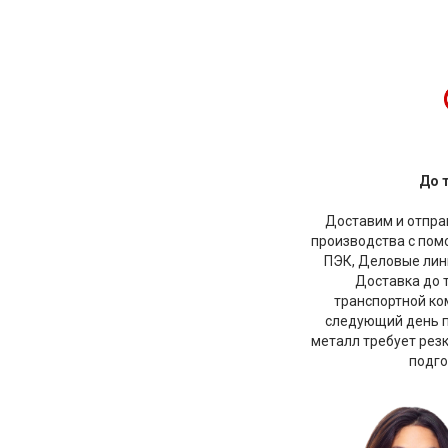
До 
Доставим и отправ
производства с по
ПЭК, Деловые лини
Доставка до 
транспортной ко
следующий день по
металл требует рез
подго