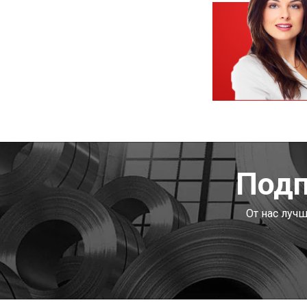
Подп
От нас луч