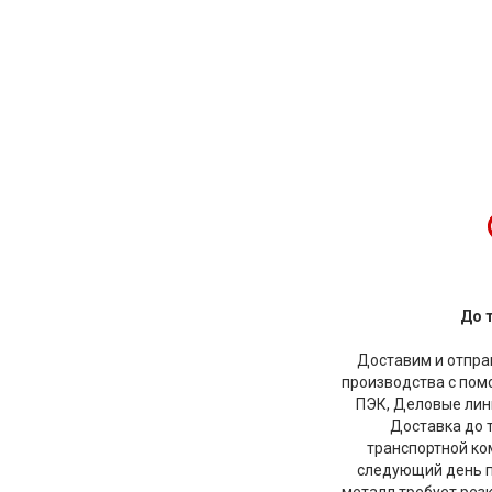
До 
Доставим и отправ
производства с по
ПЭК, Деловые лини
Доставка до 
транспортной ко
следующий день по
металл требует рез