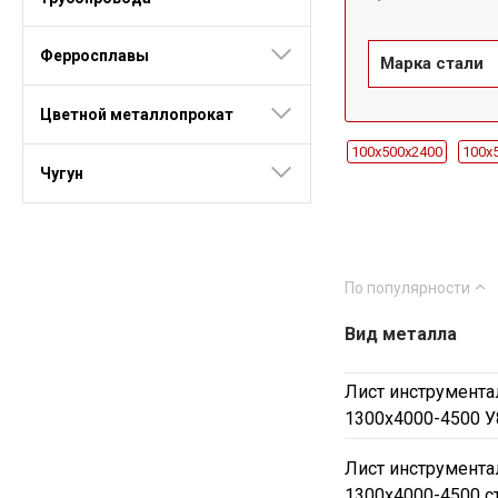
Ферросплавы
Марка стали
Цветной металлопрокат
100x500х2400
100x
Чугун
10x1500х340
10x15
12x1500х400
12x15
16x1500х2220
16x1
По популярности
20x1500х6000
20x1
30x1500х2230
30x1
Вид металла
3x1000х2000
3x950
Лист инструмента
45x1000-1300х2000
1300х4000-4500 У
50x550-650х3000-4000
60x1000-1100х1270
Лист инструмента
1300х4000-4500 с
6x1500х1000
6x150