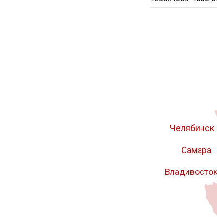
70x800-900х2800-3700
80x700-800х3010
8x
90x700-800х2700-3200
1250
1400
1420
4000
4200
4400
4.8
9ХС
У10А
Р9М4К8
Горячекат
Челябинск
Самара
Владивосто