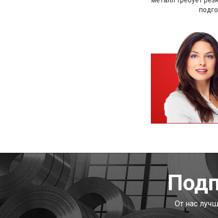
подго
Подп
От нас луч