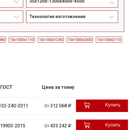
35x1200-1300х4000-4500
Технология изготовления
580
10x1500х1110
10x1500х1240
10x1500х2000
10x1500х2110
12x1500х270
12x1500х3690
12x1500х380
12x1500х385
0х3750
14x1500х4470
14x1500х6000
14x1500х680
0
20x1500х5300-5500
20x1500х5300-5700
20x1500х5500-5700
000
2x1000х1900
2x1000х2000
30x1500х1520
30x1500х1655
500-5000
35x1200-1300х4000-4500
35x1200-1500х300
ГОСТ
Цена за тонну
90
40x1200-1300х3500-4000
40x1200-1300х600
50x1000-1100х3500-4000
50x1000-1100х520
50x550-650х1680
Купить
132-240-2011
312 068 ₽
От
500х845
60x1000-1100х1100
60x1000-1100х1260
90
60x550-650х3000-4000
60x650х3200
60x650х540
Купить
 19903-2015
433 242 ₽
От
х2340
70x650х2700
70x800-900х1725
70x800-900х2000