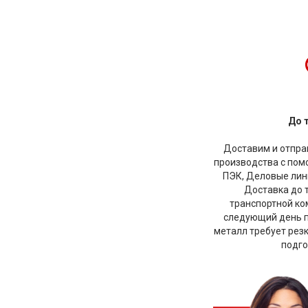
До 
Доставим и отправ
производства с по
ПЭК, Деловые лини
Доставка до 
транспортной ко
следующий день по
металл требует рез
подго