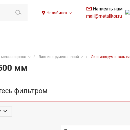
Написать нам
Челябинск
mail@metallkor.ru
 металлопрокат
/
Лист инструментальный
/
Лист инструментальны
500 мм
тесь фильтром
р