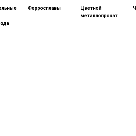
ельные
Ферросплавы
Цветной
Ч
металлопрокат
вода