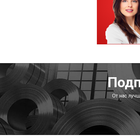
Подп
От нас луч