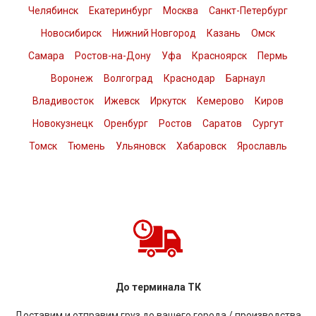
Челябинск
Екатеринбург
Москва
Санкт-Петербург
Новосибирск
Нижний Новгород
Казань
Омск
Самара
Ростов-на-Дону
Уфа
Красноярск
Пермь
Воронеж
Волгоград
Краснодар
Барнаул
Владивосток
Ижевск
Иркутск
Кемерово
Киров
Новокузнецк
Оренбург
Ростов
Саратов
Сургут
Томск
Тюмень
Ульяновск
Хабаровск
Ярославль
До терминала ТК
Доставим и отправим груз до вашего города / производства