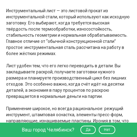
Инструментальный лист — это листовой прокат из
инструментальной стали, который используют как исходную
заготовку. Его выбирают, когда требуется высокая
твёрдость после термообработки, износостойкость,
стабильность геометрии и нормальная обрабатываемость.
Главное отличие от “обычной конструкционной стали”
простое: инструментальная сталь рассчитана на работу в
более жёстких режимах.
Лист удобен тем, что его легко переводить в детали. Вы
закладываете раскрой, получаете заготовки нужного
размера и планируете производственный цикл без лишних
отходов. Это особенно важно, когда счёт идёт на десятки
деталей, а экономия в пару процентов по раскрою
превращается в нормальные деньги на партии.
Применение широкое, но всегда рациональное: режущий
инструмент, штамповая оснастка, элементы пресс-форм,
направляющие, изнашиваемые пластины. Ирония в том, что
“инструментальный” — это не признак элитарности. Это
Ваш город Челябинск?
Да
Нет
просто правильный материал для задач, где обычная сталь