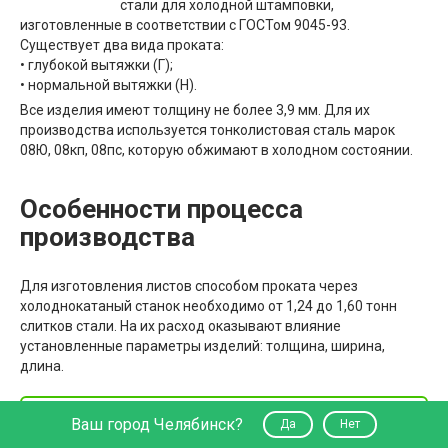
стали для холодной штамповки,
изготовленные в соответствии с ГОСТом 9045-93.
Существует два вида проката:
• глубокой вытяжки (Г);
• нормальной вытяжки (Н).
Все изделия имеют толщину не более 3,9 мм. Для их
производства используется тонколистовая сталь марок
08Ю, 08кп, 08пс, которую обжимают в холодном состоянии.
Особенности процесса
производства
Для изготовления листов способом проката через
холоднокатаный станок необходимо от 1,24 до 1,60 тонн
слитков стали. На их расход оказывают влияние
установленные параметры изделий: толщина, ширина,
длина.
Производство холоднокатаных листов
Ваш город Челябинск?
Да
Нет
имеет одну особенность: первичный