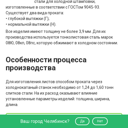
стали для холодной штамповки,
изготовленные в соответствии с ГОСТом 9045-93.
Существует два вида проката:
• глубокой вытяжки (Г);
• нормальной вытяжки (Н).
Все изделия имеют толщину не более 3,9 мм. Для их
производства используется тонколистовая сталь марок
08Ю, 08кп, 08пс, которую обжимают в холодном состоянии.
Особенности процесса
производства
Для изготовления листов способом проката через
холоднокатаный станок необходимо от 1,24 до 1,60 тонн
слитков стали. На их расход оказывают влияние
установленные параметры изделий: толщина, ширина,
длина.
Производство холоднокатаных листов
Ваш город Челябинск?
Да
Нет
имеет одну особенность: первичный