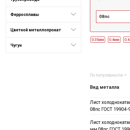
Ферросплавы
08пс
Цветной металлопрокат
0.35мм
0.4мм
0.
Чугун
1.7мм
1.8мм
2мм
650мм
700мм
75
1800мм
1900мм
По популярности
Вид металла
Лист холоднокат
08пс ГОСТ 19904-
Лист холодноката
мм 08пс ГОСТ 199