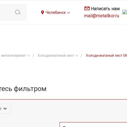
Написать нам
Челябинск
mail@metallkor.ru
 металлопрокат
/
Холоднокатаный лист
/
Холоднокатаный лист 0
тесь фильтром
р