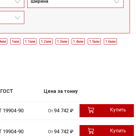
Ширина
9мм
1мм
1.1мм
1.2мм
1.3мм
1.4мм
1.5мм
1.6мм
м
4.2мм
4.5мм
4.8мм
5мм
500мм
550мм
600мм
1250мм
1400мм
1450мм
1500мм
1600мм
1700мм
Ст20
08пс
Ст3
09Г2С
Ст20
ГОСТ
Цена за тонну
Купить
Т 19904-90
94 742 ₽
От
Купить
Т 19904-90
94 742 ₽
От