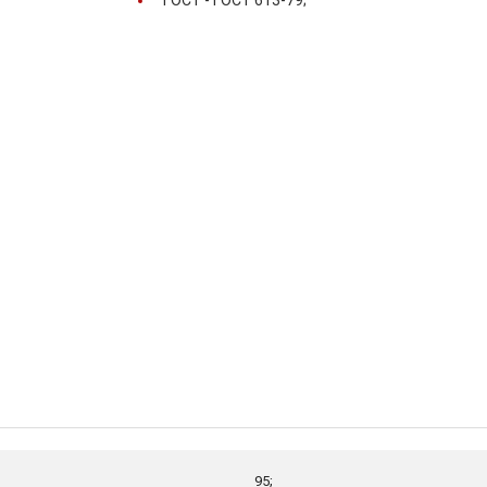
ГОСТ -
ГОСТ 613-79;
95;