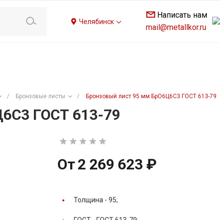
Написать нам
Челябинск
mail@metallkor.ru
/
Бронзовые листы
/
Бронзовый лист 95 мм БрО6Ц6С3 ГОСТ 613-79
6С3 ГОСТ 613-79
От
2 269 623 ₽
Толщина -
95;