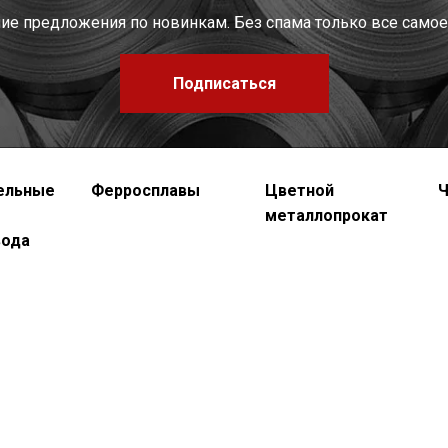
шие предложения по новинкам. Без спама только все самое
Подписаться
ельные
Ферросплавы
Цветной
Ч
металлопрокат
вода