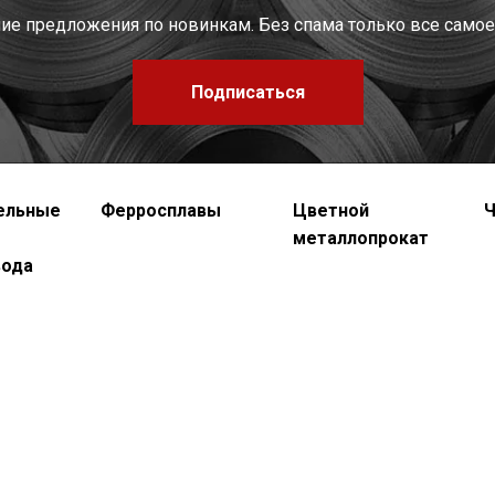
шие предложения по новинкам. Без спама только все самое
Подписаться
ельные
Ферросплавы
Цветной
Ч
металлопрокат
вода