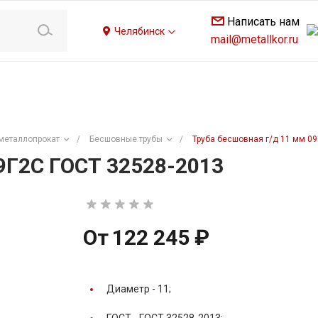
Написать нам
Челябинск
mail@metallkor.ru
металлопрокат
/
Бесшовные трубы
/
Труба бесшовная г/д 11 мм 0
9Г2С ГОСТ 32528-2013
От
122 245 ₽
Диаметр -
11;